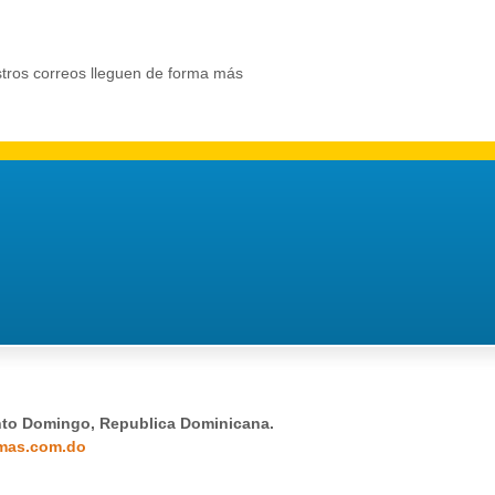
stros correos lleguen de forma más
nto Domingo, Republica Dominicana.
mas.com.do
.