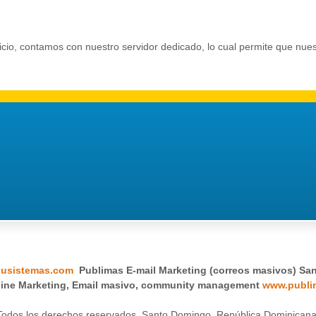
icio, contamos con nuestro servidor dedicado, lo cual permite que nue
lusistemas.com
Publimas E-mail Marketing (correos masivos) Sa
ine Marketing, Email masivo, community management
www.publi
Todos los derechos reservados. Santo Domingo, República Dominicana